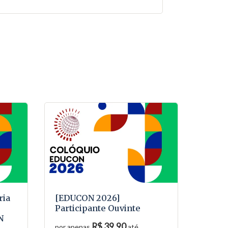
ria
[EDUCON 2026]
Participante Ouvinte
N
R$ 39,90
por apenas
até