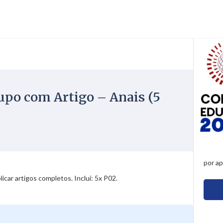
po com Artigo – Anais (5
por a
car artigos completos. Inclui: 5x P02.