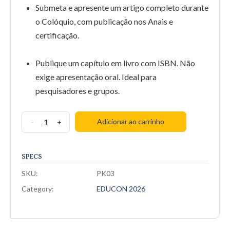
Submeta e apresente um artigo completo durante
o Colóquio, com publicação nos Anais e
certificação.
Publique um capítulo em livro com ISBN. Não
exige apresentação oral. Ideal para
pesquisadores e grupos.
PACOTE:
Adicionar ao carrinho
-
+
Avançado
(Anais
SPECS
+
Capítulo)
SKU:
PK03
[EDUCON
Category:
EDUCON 2026
2026]
quantidade